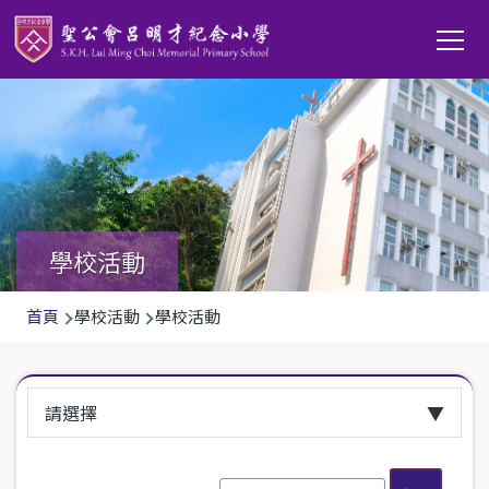
移至主內容
Main
T
navi
學校活動
導
首頁
學校活動
學校活動
航
連
請選擇
結