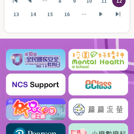
…
8
9
10
11
12
First
Previous
頁
頁
頁
頁
目
page
page
面
面
面
面
前
13
14
15
16
…
頁
頁
頁
頁
下
Last
頁
面
面
面
面
一
page
面
頁