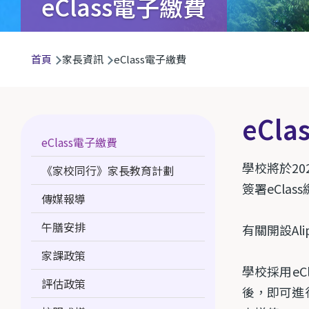
eClass電子繳費
導
首頁
家長資訊
eClass電子繳費
航
連
結
eCl
Main
eClass電子繳費
navigation
學校將於20
《家校同行》家長教育計劃
簽署eCla
傳媒報導
午膳安排
有關開設A
家課政策
學校採用
eC
評估政策
後，即可進