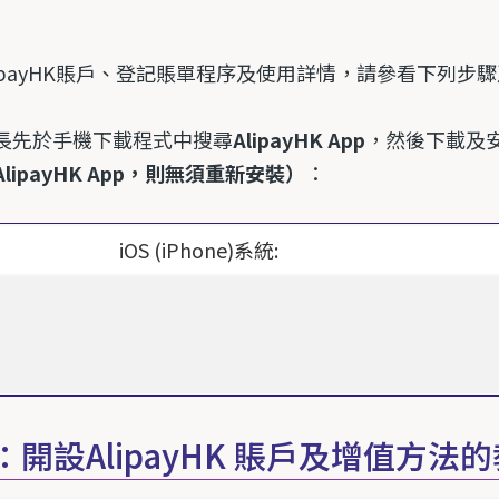
ipayHK
賬戶、登記賬單程序及使用詳情，請參看下列步驟
長先於手機下載程式中搜尋
AlipayHK App
，然後下載及
AlipayHK App
，則無須重新安裝
）
：
iOS (iPhone)
系統
:
：開設AlipayHK 賬戶及增值方法