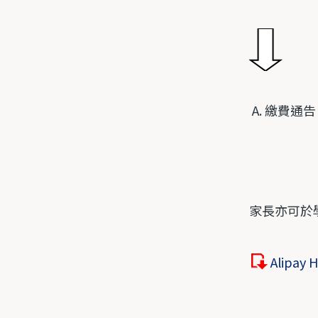
A.
繳費通告
家長亦可於學
Alipay