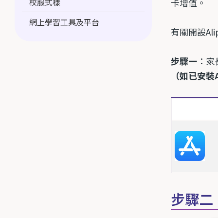
校服式樣
卡
增值。
網上學習工具及平台
有關開設
Al
步驟一
：家
（
如已安裝
步驟二