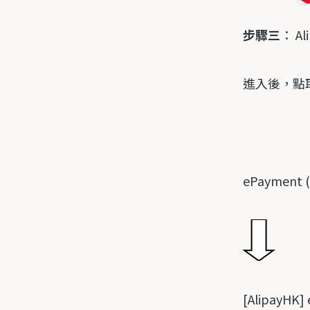
步驟三
：
Al
進入後，點
ePayment (
[AlipayHK]