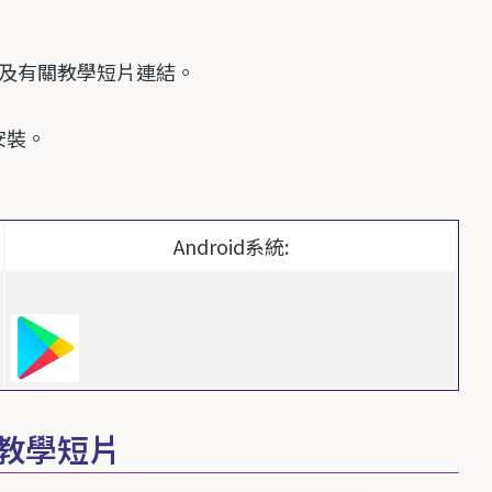
及有關教學短片連結。
安裝
。
Android
系統
:
的教學短片