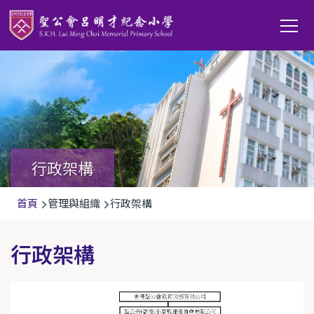
移至主內容
Main
T
navi
行政架構
導
首頁
管理與組織
行政架構
航
連
行政架構
結