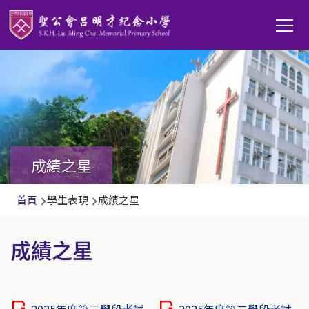
移至主內容
Main
T
navi
成績之星
導
首頁
學生表現
成績之星
航
連
成績之星
結