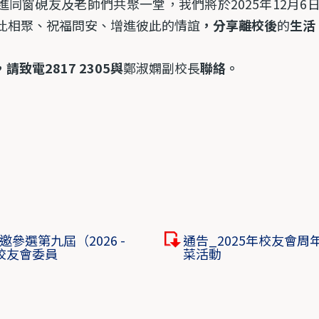
進同窗硯友及老師們共聚一堂，我們將於
2025
年
12
月
6
此相聚、祝福問安、增進彼此的情誼
，分享離校後
的
生活
，請致電
2817 2305
與
鄭淑嫻副校長
聯絡。
邀參選第九屆（2026 -
通告_2025年校友會周年
）校友會委員
菜活動