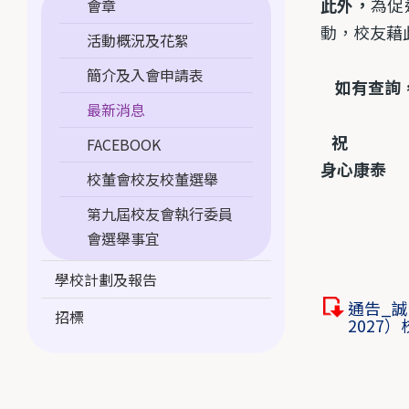
此外，
為促
會章
動，校友藉
活動概況及花絮
簡介及入會申請表
如有查詢
最新消息
祝
FACEBOOK
身心康泰
校董會校友校董選舉
第九屆校友會執行委員
會選舉事宜
學校計劃及報告
通告_誠
招標
2027