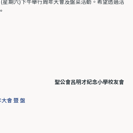
日
(
星期六
)
下午舉行周年大會及盤菜活動。希望透過活
。
聖公會呂明才紀念小學校友會
大會 暨 盤