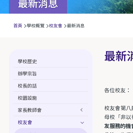
最新消息
導
首頁
學校概覽
校友會
最新消息
航
連
結
最新
Main
學校歷史
navigation
辦學宗旨
校長的話
各位校友：
校園設施
校友會第八
家長教師會
母校「非以
校友會
友服務的機