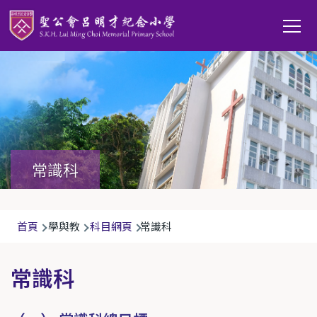
移至主內容
Main
T
navi
常識科
導
首頁
學與教
科目網頁
常識科
航
連
常識科
結