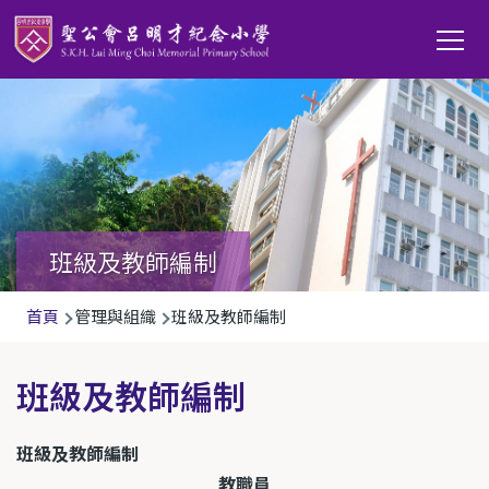
移至主內容
Main
T
navi
班級及教師編制
導
首頁
管理與組織
班級及教師編制
航
連
班級及教師編制
結
班級及教師編制
教職員