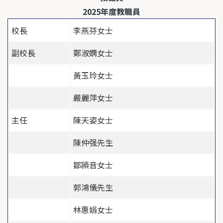
2025
年度教職員
校長
李燕芬女士
副校長
鄭淑嫻女士
黃玉玲女士
嚴麗萍女士
主任
陳天姿女士
陳仲强先生
鄒頴音女士
郭鴻儀先生
林惠娟女士