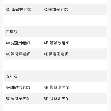
3C
黃敏婷老師
3C
陶煒豪老師
四年級
4A
翁龍娟老師
4B
蕭詠欣老師
4C
陳衍暉老師
4D
譚浚泓老師
五年級
5A
謝敏怡老師
5B
鄭樂潮老師
5C
黃俊安老師
5D
薛林妮老師