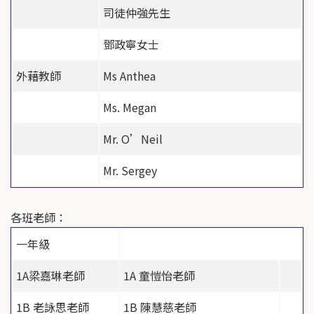
司徒仲強先生
鄧政寧女士
外藉教師
Ms Anthea
Ms. Megan
Mr. O’Neil
Mr. Sergey
各班老師：
一年級
1A
梁嘉琳老師
1A
童愷怡老師
1B
老詠思老師
1B
陳慧慈老師