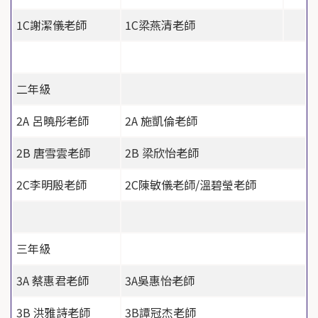
1C
謝潔儀老師
1C
梁燕清老師
二年級
2A
呂曉彤老師
2A
施凱倫老師
2B
唐雪雲老師
2B
梁欣怡老師
2C
李明殷老師
2C
陳敏儀老師
/
溫碧瑩老師
三年級
3A
蔡惠君老師
3A
吳惠怡老師
3B
洪雅詩老師
3B
譚冠杰老師