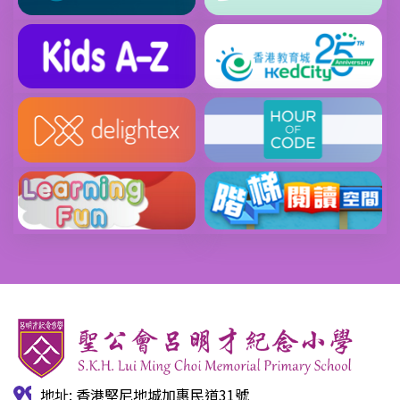
地址: 香港堅尼地城加惠民道31號