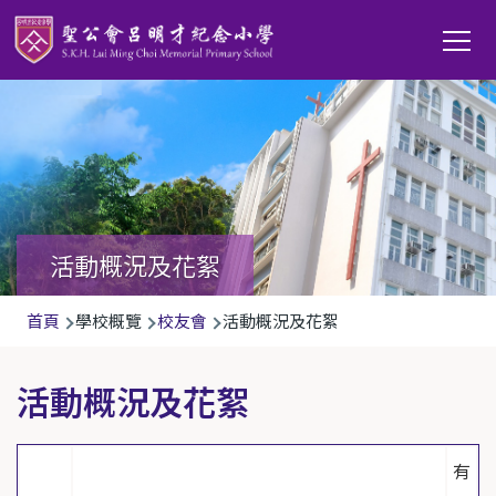
移至主內容
Main
T
navi
活動概況及花絮
導
首頁
學校概覽
校友會
活動概況及花絮
航
連
活動概況及花絮
結
有