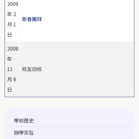
2009
年 2
新春團拜
月 1
日
2008
年
11
校友訪校
月 8
日
Main
學校歷史
navigation
辦學宗旨