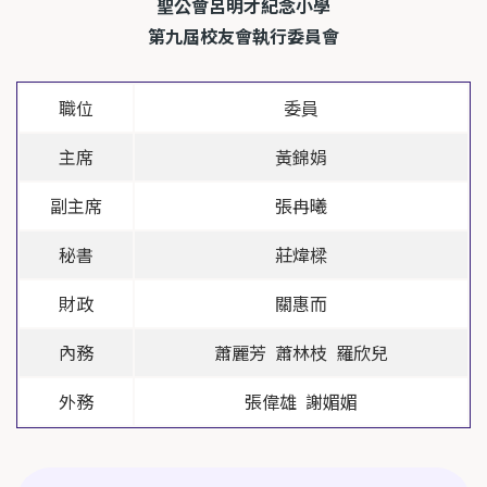
聖公會呂明才紀念小學
第九屆校友會執行委員會
職位
委員
主席
黃錦娟
副主席
張冉曦
秘書
莊煒樑
財政
關惠而
內務
蕭麗芳 蕭林枝 羅欣兒
外務
張偉雄 謝媚媚
Main