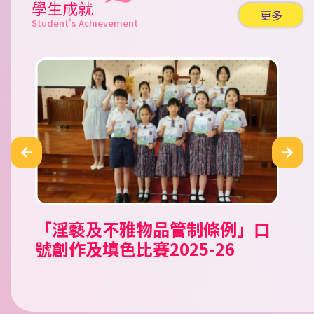
學生成就
更多
Student's Achievement
「淫褻及不雅物品管制條例」口
公民田徑錦標賽 2026
Tell A Tale Children’s
「童心共讀國家歷史人物」小學
2026新星啟德盃田徑錦標賽
霓裳裏的中國 華服親子設計比賽
香工思高盃小學足球邀請賽
嘉栢理念小學足球邀請賽2026
二零二六年香港花卉展覽（花
香港青少年田徑分齡賽2026 (一)
2026新星新春兒童及少年田徑賽
南區小學生五人足球賽 2025/26
第十五屆（2025-2026）「閃耀
《我要讚佢》「最值得表揚學生
聖公會小學第二十九屆數學奧林
聖公會小學第二十九屆數學奧林
沙田武術錦標賽
沙田武術錦標賽2025
愛國共融•彩繪舊城@中西區公
第十二屆全港小學數學挑戰賽
號創作及填色比賽2025-26
Storytelling Competition
人文科閱讀活動比賽
展）賽馬會學生繪畫比賽
之星」才華拓展獎學金頒獎典禮
獎勵計劃」
匹克比賽
匹克比賽
民教育填色比賽
2025/26