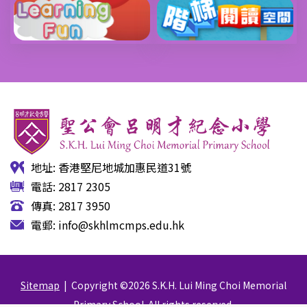
地址: 香港堅尼地城加惠民道31號
電話: 2817 2305
傳真: 2817 3950
電郵:
info@skhlmcmps.edu.hk
Sitemap
| Copyright ©
2026 S.K.H. Lui Ming Choi Memorial
Primary School. All rights reserved.