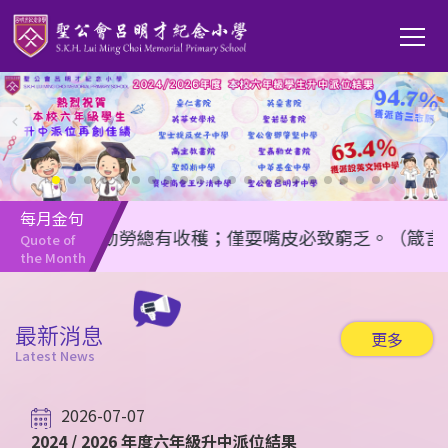
移至主內容
Main
T
navi
每月金句
任何勤勞總有收穫；僅耍嘴皮必致窮乏。（箴言 14:2
Quote of 
the Month
最新消息
更多
Latest News
2026-07-07
2024 / 2026 年度六年級升中派位結果