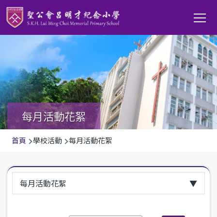
移至主內容
Main
T
navi
每月活動花絮
導
首頁
學校活動
每月活動花絮
航
連
每月活動花絮
結