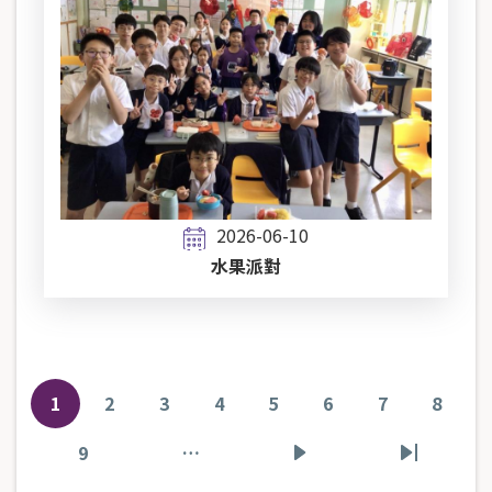
2026-06-10
水果派對
Pagination
1
2
3
4
5
6
7
8
目
頁
頁
頁
頁
頁
頁
頁
前
面
面
面
面
面
面
面
9
…
頁
下
Last
頁