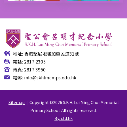
地址: 香港堅尼地城加惠民道31號
電話: 2817 2305
傳真: 2817 3950
電郵:
info@skhlmcmps.edu.hk
Sitemap
| Copyright ©
2026 S.K.H. Lui Ming Choi Memorial
Primary School. All rights reserved.
By: ctd.hk