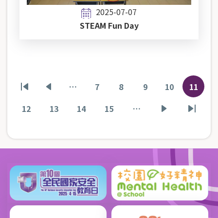
2025-07-07
STEAM Fun Day
Pagination
…
7
8
9
10
11
First
Previous
頁
頁
頁
頁
目
page
page
面
面
面
面
前
12
13
14
15
…
頁
頁
頁
頁
下
Last
頁
面
面
面
面
一
page
面
頁