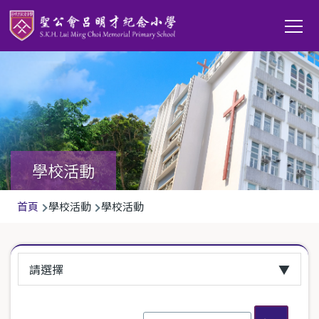
移至主內容
Main
T
navi
學校活動
導
首頁
學校活動
學校活動
航
連
請選擇
結