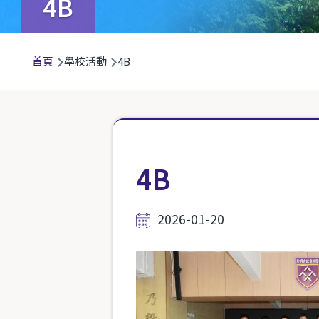
4B
導
首頁
學校活動
4B
航
連
結
4B
2026-01-20