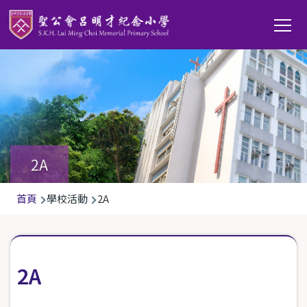
移至主內容
Main
T
navi
2A
導
首頁
學校活動
2A
航
連
結
2A