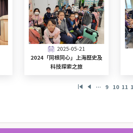
2025-05-21
2024「同根同心」上海歷史及
科技探索之旅
…
9
10
11
First
Previous
頁
頁
頁
page
page
面
面
面