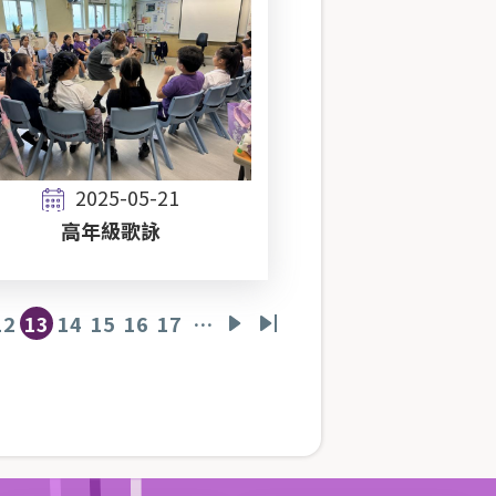
2025-05-21
高年級歌詠
12
13
14
15
16
17
…
頁
目
頁
頁
頁
頁
下
Last
面
前
面
面
面
面
一
page
頁
頁
面