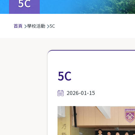
5C
導
首頁
學校活動
5C
航
連
結
5C
2026-01-15