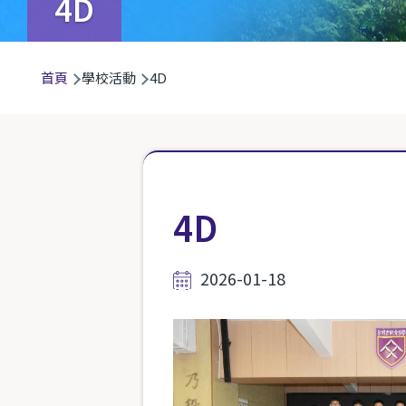
4D
導
首頁
學校活動
4D
航
連
結
4D
2026-01-18