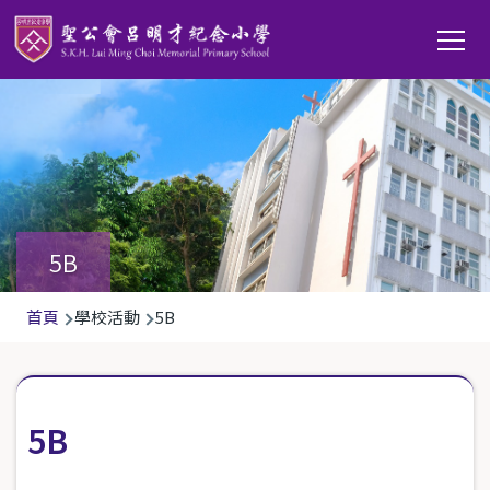
移至主內容
Main
T
navi
5B
導
首頁
學校活動
5B
航
連
結
5B