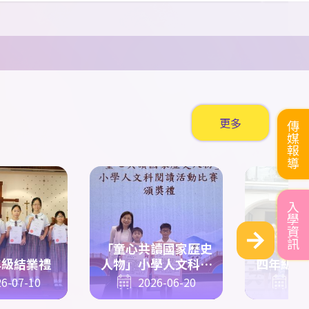
2013
組
1500
米 殿
劉以心
5D
優異獎
陳銘熙
5C
集體
五步拳
第二名
6A
于豐瑞
軍、
800
米 第五名優
尹楊新
6D
集體
五步拳
第二名
異獎
2014
組
400
米 第六名
6A
梁沐恩
優異獎
2014
组
200
米 第五名
6A
范安然
更多
傳媒報導
優異獎
中學
C
組
60
米 第六名
6B
黃開昇
優異獎
中學
C
組
200
米 第六
入學資訊
6B
戴俊賢
名優異獎
6B
黃開昇
6B
戴俊
「童心共讀國家歷史
男子中學
C
組
4x100
年級結業禮
人物」小學人文科閱
四年級漢
賢
6C
陳敏希
6C
郭澔
米 季軍
讀活動比賽
6-07-10
2026-06-20
20
霖