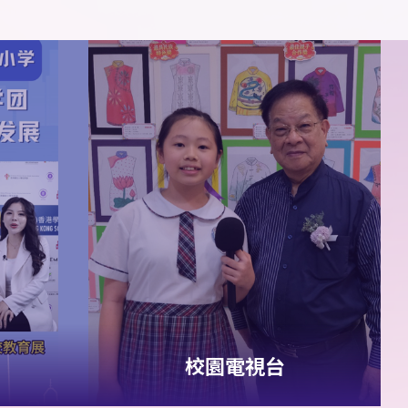
5B
梁直樹
5C
許峻
男子
2015
組
4x100
米
熙
5C
尹俊殷
5D
簡傲
季軍
哲
1A
董胤澤
2A
葉柏熙
男子
2018
組
4x100
2C
張德山
2C
劉靖揚
米 殿軍
6A
范安然
6A
羅彤
女子
2015
組
4x100
欣
6B
薛雅心
6C
羅曉
米 殿軍
潼
校園電視台