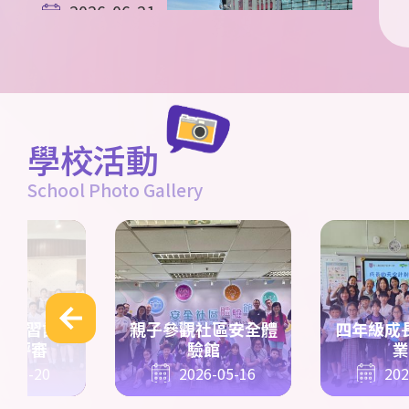
2026-06-21
英國STEAM遊
學團 第五天花
絮
學校活動
School Photo Gallery
2026-06-20
「童心共讀國
家歷史人物」
小學人文科閱
讀活動比賽
專題研習計劃
親子參觀社區安全體
四年級成
報評審
驗館
業
6-05-20
2026-05-16
202