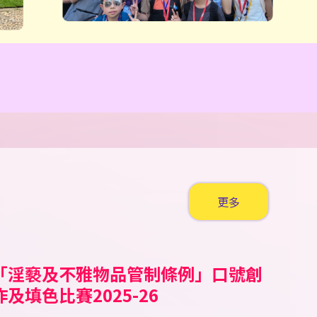
更多
「淫褻及不雅物品管制條例」口號創
公民田徑錦標賽 2026
ell A Tale Children’s
「童心共讀國家歷史人物」小學人文
2026新星啟德盃田徑錦標賽
霓裳裏的中國 華服親子設計比賽
香工思高盃小學足球邀請賽
嘉栢理念小學足球邀請賽2026
二零二六年香港花卉展覽（花展）賽
香港青少年田徑分齡賽2026 (一)
2026新星新春兒童及少年田徑賽
南區小學生五人足球賽 2025/26
第十五屆（2025-2026）「閃耀之
《我要讚佢》「最值得表揚學生獎勵
沙田武術錦標賽
沙田武術錦標賽2025
聖公會小學第二十九屆數學奧林匹克
聖公會小學第二十九屆數學奧林匹克
愛國共融•彩繪舊城@中西區公民教
第十二屆全港小學數學挑戰賽
作及填色比賽2025-26
torytelling Competition
科閱讀活動比賽
馬會學生繪畫比賽
星」才華拓展獎學金頒獎典禮
計劃」
比賽
比賽
育填色比賽
025/26
獲獎學生名單
獲獎學生名單
獲獎學生名單
獲獎學生名單
獲獎學生名單
獲獎學生名單
獲獎學生名單
獲獎學生名單
獲獎學生名單
獲獎學生名單
獲獎學生名單