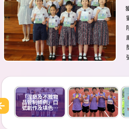
「淫褻及不雅物
品管制條例」口
號創作及填色比
賽2025-26