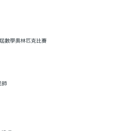
屆數學奧林匹克比賽
老師