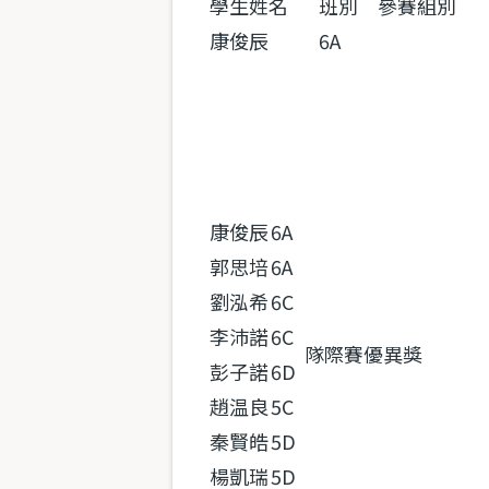
學生姓名
班別
參賽組別
康俊辰
6A
康俊辰
6A
郭思培
6A
劉泓希
6C
李沛諾
6C
隊際賽優異獎
彭子諾
6D
趙温良
5C
秦賢皓
5D
楊凱瑞
5D