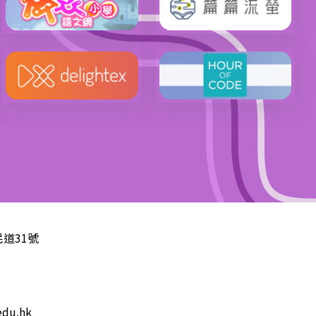
道31號
edu.hk