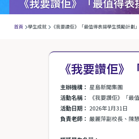
《我要讚佢》「最值得表
導
首頁
學生成就
《我要讚佢》「最值得表揚學生獎勵計劃
航
連
結
《我要讚佢》
主辦機構：
星島新聞集團
活動名稱：
《我要讚佢》「最
活動日期：
2026
年
1
月
31
日
負責老師：
嚴麗萍副校長、陳