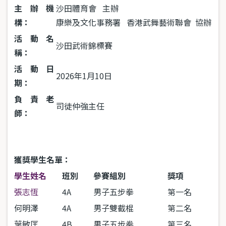
主辦機
沙田體育會
主辦
構：
康樂及文化事務署
香港武舞藝術聯會
協辦
活動名
沙田武術錦標賽
稱：
活動日
2026
年
1
月
10
日
期：
負責老
司徒仲強主任
師：
獲獎學生名單：
學生姓名
班別
參賽組別
獎項
張志恆
4A
男子五步拳
第一名
何明澤
4
A
男子雙截棍
第二名
葉敏匡
4B
男子五步拳
第三名