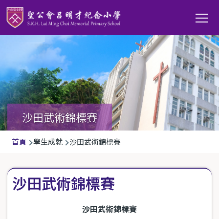
移至主內容
Main
T
navi
沙田武術錦標賽
導
首頁
學生成就
沙田武術錦標賽
航
連
沙田武術錦標賽
結
沙田武術錦標賽