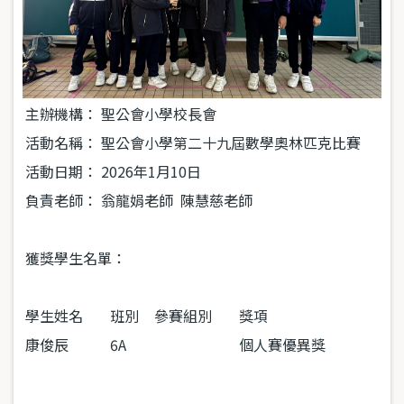
主辦機構：
聖公會小學校長會
活動名稱：
聖公會小學第二十九屆數學奧林匹克比賽
活動日期：
2026
年
1
月
10
日
負責老師：
翁龍娟老師 陳慧慈老師
獲獎學生名單：
學生姓名
班別
參賽組別
獎項
康俊辰
6A
個人賽優異獎