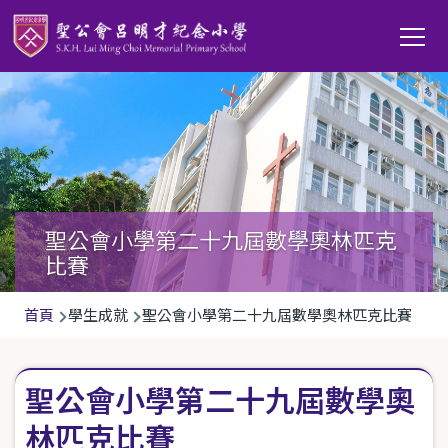
移至主內容
Main
T
navi
聖公會小學第二十九屆數學奧林匹克
比賽
導
首頁
學生成就
聖公會小學第二十九屆數學奧林匹克比賽
航
連
聖公會小學第二十九屆數學奧
結
林匹克比賽