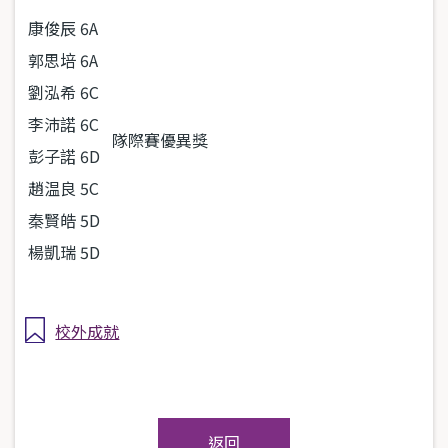
康俊辰
6A
郭思培
6A
劉泓希
6C
李沛諾
6C
隊際賽優異獎
彭子諾
6D
趙温良
5C
秦賢皓
5D
楊凱瑞
5D
校外成就
返回