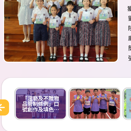
「淫褻及不雅物
品管制條例」口
號創作及填色比
賽2025-26