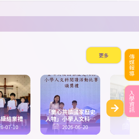
2013
組
1500
米 殿
劉以心
5D
優異獎
陳銘熙
5C
集體
五步拳
第二名
6A
于豐瑞
軍、
800
米 第五名優
尹楊新
6D
集體
五步拳
第二名
異獎
2014
組
400
米 第六名
6A
梁沐恩
優異獎
2014
组
200
米 第五名
6A
范安然
更多
傳媒報導
優異獎
中學
C
組
60
米 第六名
6B
黃開昇
優異獎
中學
C
組
200
米 第六
入學資訊
6B
戴俊賢
名優異獎
6B
黃開昇
6B
戴俊
「童心共讀國家歷史
男子中學
C
組
4x100
年級結業禮
人物」小學人文科閱
中文
賢
6C
陳敏希
6C
郭澔
米 季軍
讀活動比賽
6-07-10
2026-06-20
20
霖