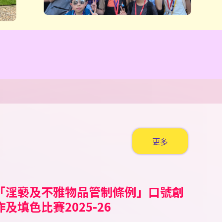
更多
「淫褻及不雅物品管制條例」口號創
公民田徑錦標賽 2026
ell A Tale Children’s
「童心共讀國家歷史人物」小學人文
2026新星啟德盃田徑錦標賽
霓裳裏的中國 華服親子設計比賽
香工思高盃小學足球邀請賽
嘉栢理念小學足球邀請賽2026
二零二六年香港花卉展覽（花展）賽
香港青少年田徑分齡賽2026 (一)
2026新星新春兒童及少年田徑賽
南區小學生五人足球賽 2025/26
第十五屆（2025-2026）「閃耀之
《我要讚佢》「最值得表揚學生獎勵
聖公會小學第二十九屆數學奧林匹克
沙田武術錦標賽
沙田武術錦標賽2025
聖公會小學第二十九屆數學奧林匹克
愛國共融•彩繪舊城@中西區公民教
第十二屆全港小學數學挑戰賽
作及填色比賽2025-26
torytelling Competition
科閱讀活動比賽
馬會學生繪畫比賽
星」才華拓展獎學金頒獎典禮
計劃」
比賽
比賽
育填色比賽
025/26
獲獎學生名單
獲獎學生名單
獲獎學生名單
獲獎學生名單
獲獎學生名單
獲獎學生名單
獲獎學生名單
獲獎學生名單
獲獎學生名單
獲獎學生名單
獲獎學生名單