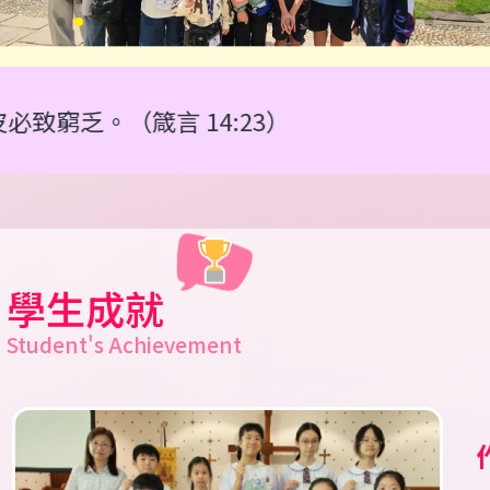
言 14:23）
學生成就
Student's Achievement
T
S
2