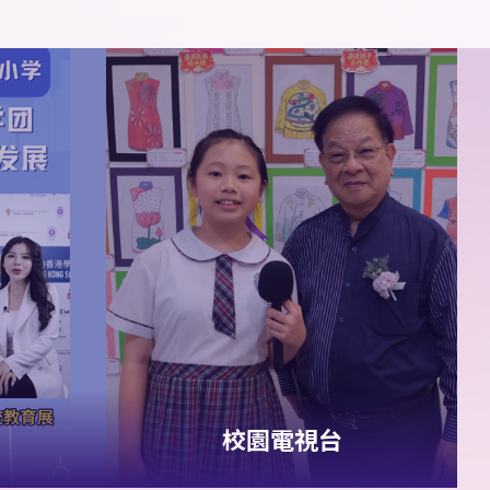
5B
梁直樹
5C
許峻
男子
2015
組
4x100
米
熙
5C
尹俊殷
5D
簡傲
季軍
哲
1A
董胤澤
2A
葉柏熙
男子
2018
組
4x100
2C
張德山
2C
劉靖揚
米 殿軍
6A
范安然
6A
羅彤
女子
2015
組
4x100
欣
6B
薛雅心
6C
羅曉
米 殿軍
潼
校園電視台