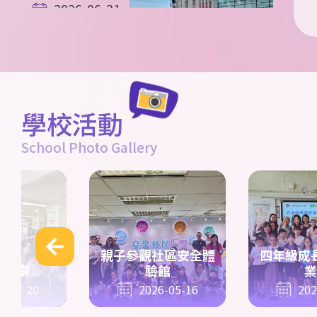
2026-06-21
英國STEAM遊
學團 第五天花
絮
學校活動
2026-06-20
英國STEAM遊
School Photo Gallery
學團 第四天花
絮
親子參觀社區安全體
四年級成
話話劇
驗館
業
6-05-20
2026-05-16
202