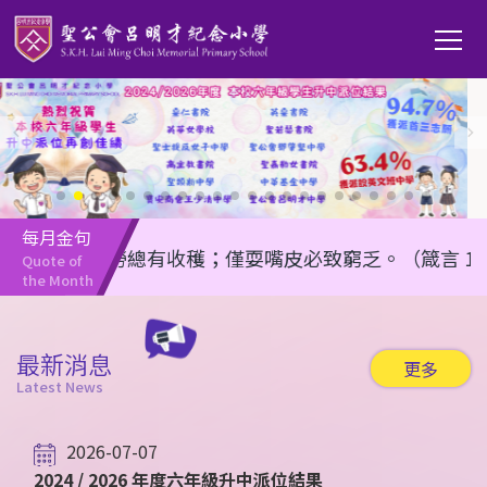
移至主內容
Main
T
navi
每月金句
任何勤勞總有收穫；僅耍嘴皮必致窮乏。（箴言 14:23）
Quote of 
the Month
最新消息
更多
Latest News
2026-07-07
2024 / 2026 年度六年級升中派位結果