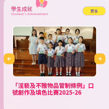
學生成就
更多
Student's Achievement
「淫褻及不雅物品管制條例」口
公民田徑錦標賽 2026
Tell A Tale Children’s
「童心共讀國家歷史人物」小學
2026新星啟德盃田徑錦標賽
霓裳裏的中國 華服親子設計比賽
香工思高盃小學足球邀請賽
嘉栢理念小學足球邀請賽2026
二零二六年香港花卉展覽（花
香港青少年田徑分齡賽2026 (一)
2026新星新春兒童及少年田徑賽
南區小學生五人足球賽 2025/26
第十五屆（2025-2026）「閃耀
《我要讚佢》「最值得表揚學生
聖公會小學第二十九屆數學奧林
聖公會小學第二十九屆數學奧林
沙田武術錦標賽
沙田武術錦標賽2025
愛國共融•彩繪舊城@中西區公
第十二屆全港小學數學挑戰賽
號創作及填色比賽2025-26
Storytelling Competition
人文科閱讀活動比賽
展）賽馬會學生繪畫比賽
之星」才華拓展獎學金頒獎典禮
獎勵計劃」
匹克比賽
匹克比賽
民教育填色比賽
2025/26