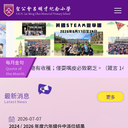
移至主內容
Main
T
navi
每月金句
任何勤勞總有收穫；僅耍嘴皮必致窮乏。（箴言 14:23）
Quote of 
the Month
最新消息
更多
Latest News
2026-07-07
2024 / 2026 年度六年級升中派位結果