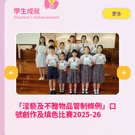
學生成就
更多
Student's Achievement
「淫褻及不雅物品管制條例」口
公民田徑錦標賽 2026
Tell A Tale Children’s
「童心共讀國家歷史人物」小學
2026新星啟德盃田徑錦標賽
霓裳裏的中國 華服親子設計比賽
香工思高盃小學足球邀請賽
嘉栢理念小學足球邀請賽2026
二零二六年香港花卉展覽（花
香港青少年田徑分齡賽2026 (一)
2026新星新春兒童及少年田徑賽
南區小學生五人足球賽 2025/26
第十五屆（2025-2026）「閃耀
《我要讚佢》「最值得表揚學生
聖公會小學第二十九屆數學奧林
沙田武術錦標賽
沙田武術錦標賽2025
聖公會小學第二十九屆數學奧林
愛國共融•彩繪舊城@中西區公
第十二屆全港小學數學挑戰賽
號創作及填色比賽2025-26
Storytelling Competition
人文科閱讀活動比賽
展）賽馬會學生繪畫比賽
之星」才華拓展獎學金頒獎典禮
獎勵計劃」
匹克比賽
匹克比賽
民教育填色比賽
2025/26