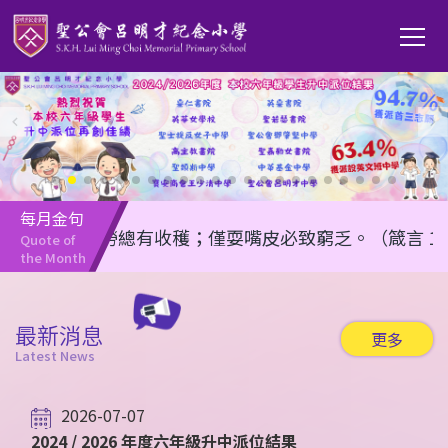
移至主內容
Main
T
navi
每月金句
任何勤勞總有收穫；僅耍嘴皮必致窮乏。（箴言 14:23）
Quote of 
the Month
最新消息
更多
Latest News
2026-07-07
2024 / 2026 年度六年級升中派位結果