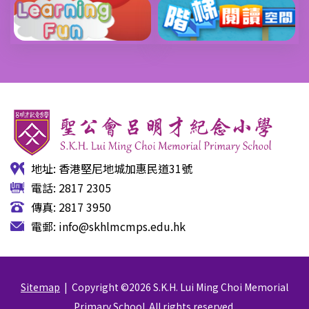
地址: 香港堅尼地城加惠民道31號
電話: 2817 2305
傳真: 2817 3950
電郵:
info@skhlmcmps.edu.hk
Sitemap
| Copyright ©
2026 S.K.H. Lui Ming Choi Memorial
Primary School. All rights reserved.