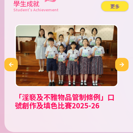
學生成就
更多
Student's Achievement
「淫褻及不雅物品管制條例」口
公民田徑錦標賽 2026
Tell A Tale Children’s
「童心共讀國家歷史人物」小學
2026新星啟德盃田徑錦標賽
霓裳裏的中國 華服親子設計比賽
香工思高盃小學足球邀請賽
嘉栢理念小學足球邀請賽2026
二零二六年香港花卉展覽（花
香港青少年田徑分齡賽2026 (一)
2026新星新春兒童及少年田徑賽
南區小學生五人足球賽 2025/26
第十五屆（2025-2026）「閃耀
《我要讚佢》「最值得表揚學生
聖公會小學第二十九屆數學奧林
沙田武術錦標賽
沙田武術錦標賽2025
聖公會小學第二十九屆數學奧林
愛國共融•彩繪舊城@中西區公
第十二屆全港小學數學挑戰賽
號創作及填色比賽2025-26
Storytelling Competition
人文科閱讀活動比賽
展）賽馬會學生繪畫比賽
之星」才華拓展獎學金頒獎典禮
獎勵計劃」
匹克比賽
匹克比賽
民教育填色比賽
2025/26