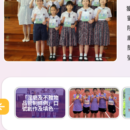
「淫褻及不雅物
品管制條例」口
號創作及填色比
賽2025-26