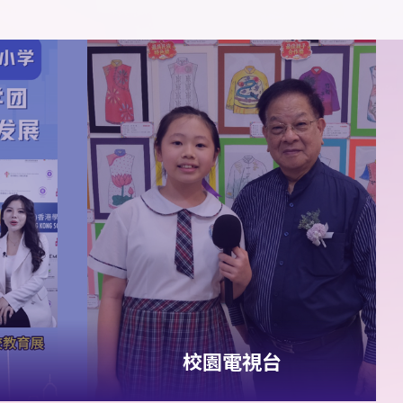
5B
梁直樹
5C
許峻
男子
2015
組
4x100
米
熙
5C
尹俊殷
5D
簡傲
季軍
哲
1A
董胤澤
2A
葉柏熙
男子
2018
組
4x100
2C
張德山
2C
劉靖揚
米 殿軍
6A
范安然
6A
羅彤
女子
2015
組
4x100
欣
6B
薛雅心
6C
羅曉
米 殿軍
潼
校園電視台