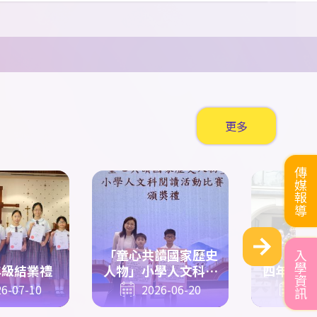
2013
組
1500
米 殿
劉以心
5D
優異獎
陳銘熙
5C
集體
五步拳
第二名
6A
于豐瑞
軍、
800
米 第五名優
尹楊新
6D
集體
五步拳
第二名
異獎
2014
組
400
米 第六名
6A
梁沐恩
優異獎
2014
组
200
米 第五名
6A
范安然
更多
優異獎
中學
C
組
60
米 第六名
6B
黃開昇
傳媒報導
優異獎
中學
C
組
200
米 第六
6B
戴俊賢
名優異獎
6B
黃開昇
6B
戴俊
「童心共讀國家歷史
入學資訊
男子中學
C
組
4x100
年級結業禮
人物」小學人文科閱
四年級漢
賢
6C
陳敏希
6C
郭澔
米 季軍
讀活動比賽
6-07-10
2026-06-20
20
霖