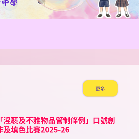
更多
「淫褻及不雅物品管制條例」口號創
公民田徑錦標賽 2026
ell A Tale Children’s
「童心共讀國家歷史人物」小學人文
2026新星啟德盃田徑錦標賽
霓裳裏的中國 華服親子設計比賽
香工思高盃小學足球邀請賽
嘉栢理念小學足球邀請賽2026
二零二六年香港花卉展覽（花展）賽
香港青少年田徑分齡賽2026 (一)
2026新星新春兒童及少年田徑賽
南區小學生五人足球賽 2025/26
第十五屆（2025-2026）「閃耀之
《我要讚佢》「最值得表揚學生獎勵
聖公會小學第二十九屆數學奧林匹克
沙田武術錦標賽
沙田武術錦標賽2025
聖公會小學第二十九屆數學奧林匹克
愛國共融•彩繪舊城@中西區公民教
第十二屆全港小學數學挑戰賽
作及填色比賽2025-26
torytelling Competition
科閱讀活動比賽
馬會學生繪畫比賽
星」才華拓展獎學金頒獎典禮
計劃」
比賽
比賽
育填色比賽
025/26
獲獎學生名單
獲獎學生名單
獲獎學生名單
獲獎學生名單
獲獎學生名單
獲獎學生名單
獲獎學生名單
獲獎學生名單
獲獎學生名單
獲獎學生名單
獲獎學生名單