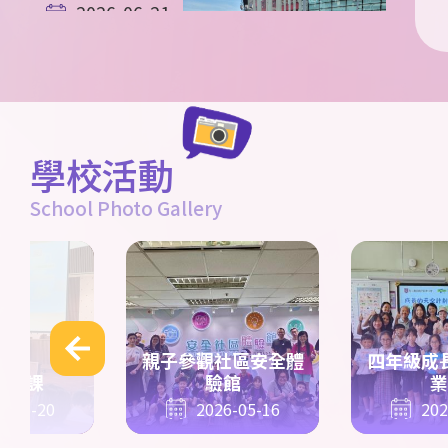
2026-06-21
英國STEAM遊
學團 第五天花
絮
學校活動
School Photo Gallery
2026-06-20
「童心共讀國
家歷史人物」
小學人文科閱
讀活動比賽
親子參觀社區安全體
四年級成
科大課
驗館
業
6-05-20
2026-05-16
202