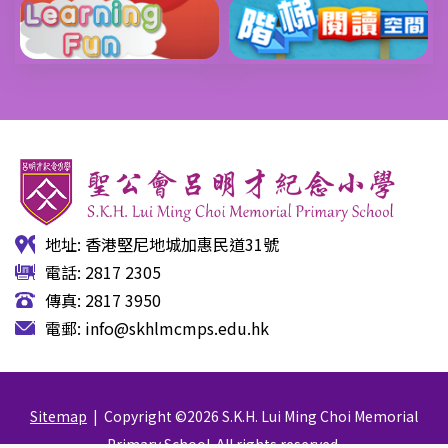
地址: 香港堅尼地城加惠民道31號
電話: 2817 2305
傳真: 2817 3950
電郵:
info@skhlmcmps.edu.hk
Sitemap
| Copyright ©
2026 S.K.H. Lui Ming Choi Memorial
Primary School. All rights reserved.