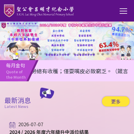
移至主內容
Main
T
navi
每月金句
任何勤勞總有收穫；僅耍嘴皮必致窮乏。（箴言 14:23
Quote of 
the Month
最新消息
更多
Latest News
2026-07-07
2024 / 2026 年度六年級升中派位結果