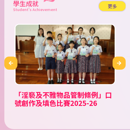
學生成就
更多
Student's Achievement
「淫褻及不雅物品管制條例」口
公民田徑錦標賽 2026
Tell A Tale Children’s
「童心共讀國家歷史人物」小學
2026新星啟德盃田徑錦標賽
霓裳裏的中國 華服親子設計比賽
香工思高盃小學足球邀請賽
嘉栢理念小學足球邀請賽2026
二零二六年香港花卉展覽（花
香港青少年田徑分齡賽2026 (一)
2026新星新春兒童及少年田徑賽
南區小學生五人足球賽 2025/26
第十五屆（2025-2026）「閃耀
《我要讚佢》「最值得表揚學生
聖公會小學第二十九屆數學奧林
沙田武術錦標賽
沙田武術錦標賽2025
聖公會小學第二十九屆數學奧林
愛國共融•彩繪舊城@中西區公
第十二屆全港小學數學挑戰賽
號創作及填色比賽2025-26
Storytelling Competition
人文科閱讀活動比賽
展）賽馬會學生繪畫比賽
之星」才華拓展獎學金頒獎典禮
獎勵計劃」
匹克比賽
匹克比賽
民教育填色比賽
2025/26