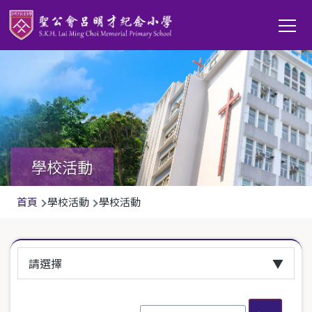
移至主內容
Main
T
navi
學校活動
導
首頁
學校活動
學校活動
航
連
請選擇
結