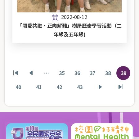
2022-08-12
「關愛共融、正向解難」樹屋歷奇學習活動（二
年級及五年級)
Pagination
…
35
36
37
38
39
First
Previous
頁
頁
頁
頁
目
page
page
面
面
面
面
前
40
41
42
43
頁
頁
頁
頁
下
Last
頁
面
面
面
面
一
page
面
頁