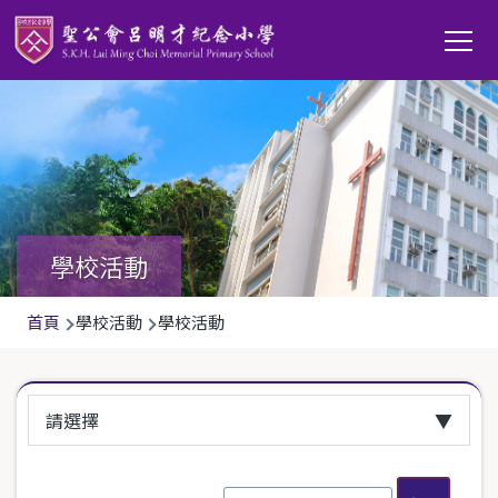
移至主內容
Main
T
navi
學校活動
導
首頁
學校活動
學校活動
航
連
請選擇
結