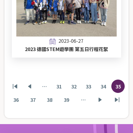
2023-06-27
2023 德國STEM遊學團 第五日行程花絮
Pagination
…
31
32
33
34
35
First
Previous
頁
頁
頁
頁
目
page
page
面
面
面
面
前
36
37
38
39
…
頁
頁
頁
頁
下
Last
頁
面
面
面
面
一
page
面
頁