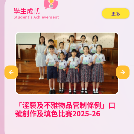
學生成就
更多
Student's Achievement
「淫褻及不雅物品管制條例」口
公民田徑錦標賽 2026
Tell A Tale Children’s
「童心共讀國家歷史人物」小學
2026新星啟德盃田徑錦標賽
霓裳裏的中國 華服親子設計比賽
香工思高盃小學足球邀請賽
嘉栢理念小學足球邀請賽2026
二零二六年香港花卉展覽（花
香港青少年田徑分齡賽2026 (一)
2026新星新春兒童及少年田徑賽
南區小學生五人足球賽 2025/26
第十五屆（2025-2026）「閃耀
《我要讚佢》「最值得表揚學生
聖公會小學第二十九屆數學奧林
聖公會小學第二十九屆數學奧林
沙田武術錦標賽
沙田武術錦標賽2025
愛國共融•彩繪舊城@中西區公
第十二屆全港小學數學挑戰賽
號創作及填色比賽2025-26
Storytelling Competition
人文科閱讀活動比賽
展）賽馬會學生繪畫比賽
之星」才華拓展獎學金頒獎典禮
獎勵計劃」
匹克比賽
匹克比賽
民教育填色比賽
2025/26