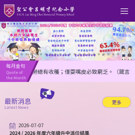
移至主內容
Main
T
navi
每月金句
任何勤勞總有收穫；僅耍嘴皮必致窮乏。（箴言 14:23
Quote of 
the Month
最新消息
更多
Latest News
2026-07-07
2024 / 2026 年度六年級升中派位結果