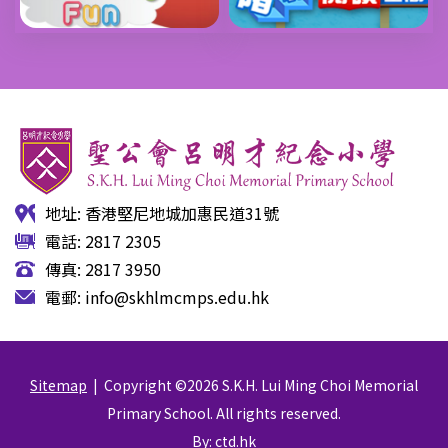
地址: 香港堅尼地城加惠民道31號
電話: 2817 2305
傳真: 2817 3950
電郵:
info@skhlmcmps.edu.hk
Sitemap
| Copyright ©
2026 S.K.H. Lui Ming Choi Memorial
Primary School. All rights reserved.
By: ctd.hk