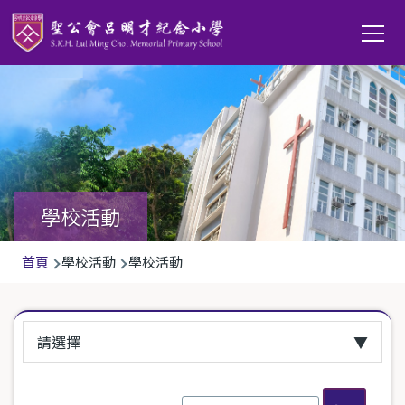
移至主內容
Main
T
navi
學校活動
導
首頁
學校活動
學校活動
航
連
請選擇
結