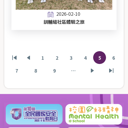
2026-02-10
訓輔組社區體驗之旅
Pagination
1
2
3
4
5
6
First
Previous
頁
頁
頁
頁
目
頁
page
page
面
面
面
面
前
面
7
8
9
…
頁
頁
頁
下
Last
頁
面
面
面
一
page
面
頁