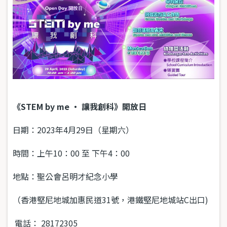
《STEM by me ・
讓我創科》開放日
日期：2023年4月29日（星期六）
時間：上午10：00 至 下午4：00
地點：聖公會呂明才紀念小學
（香港堅尼地城加惠民道31號，港鐵堅尼地城站C出口)
電話： 28172305