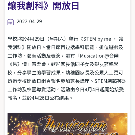
讓我創科》開放日
2022-04-29
學校將於4月29日（星期六）舉行《STEM by me ・ 讓
我創科》開放日。當日節目包括學科展覽、攤位遊戲及
工作坊、體藝活動及表演，還有「Musication@音樂
《呂》情」音樂會，歡迎家長偕同子女及親友蒞臨學
校，分享學生的學習成果。幼稚園家長及公眾人士更可
透過學校開放日網頁報名參加家長講座、STEM創藝英語
工作坊及校園導賞活動。活動由今日4月4日起開始接受
報名，並於4月26日公布結果。