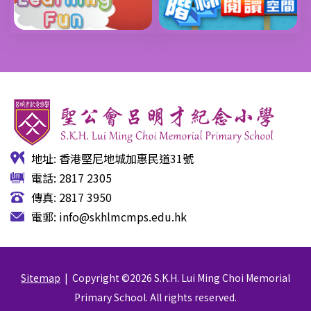
地址: 香港堅尼地城加惠民道31號
電話: 2817 2305
傳真: 2817 3950
電郵:
info@skhlmcmps.edu.hk
Sitemap
| Copyright ©
2026 S.K.H. Lui Ming Choi Memorial
Primary School. All rights reserved.