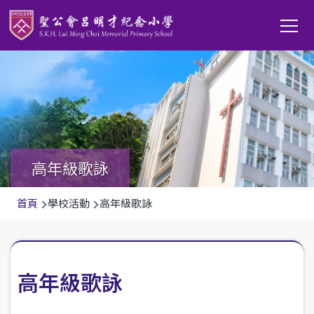
移至主內容
Main
T
navi
高年級歌詠
導
首頁
學校活動
高年級歌詠
航
連
結
高年級歌詠