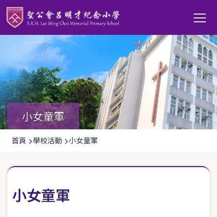
移至主內容
Main
T
navi
小女童軍
導
首頁
學校活動
小女童軍
航
連
結
小女童軍