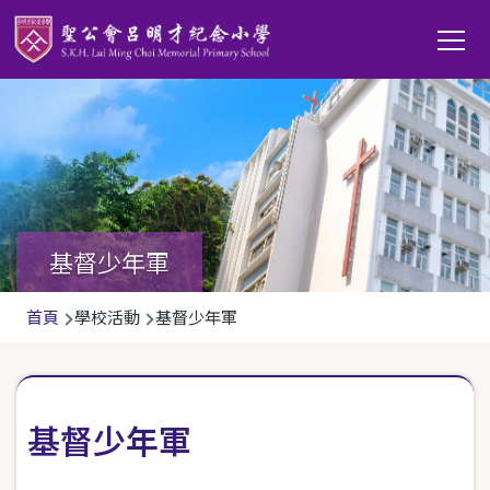
移至主內容
Main
T
navi
基督少年軍
導
首頁
學校活動
基督少年軍
航
連
結
基督少年軍