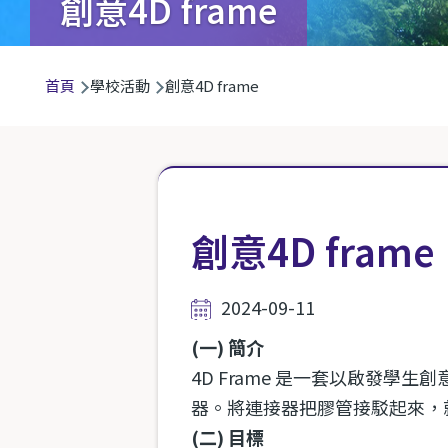
創意4D frame
導
首頁
學校活動
創意4D frame
航
連
結
創意4D frame
2024-09-11
(一) 簡介
4D Frame 是一套以啟發
器。將連接器把膠管接駁起來，
(二) 目標