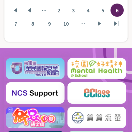
Pagination
…
2
3
4
5
6
First
Previous
頁
頁
頁
頁
目
page
page
面
面
面
面
前
7
8
9
10
…
頁
頁
頁
頁
下
Last
頁
面
面
面
面
一
page
面
頁