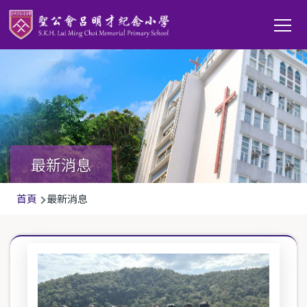
移至主內容
Main
T
navi
最新消息
導
首頁
最新消息
航
連
結