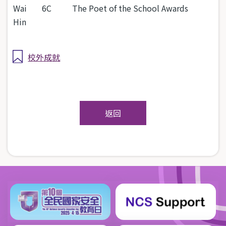
Wai
6C
The Poet of the School Awards
Hin
校外成就
返回