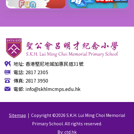
地址: 香港堅尼地城加惠民道31號
電話: 2817 2305
傳真: 2817 3950
電郵:
info@skhlmcmps.edu.hk
Sitemap
| Copyright ©
2026 S.K.H. Lui Ming Choi Memorial
Primary School. All rights reserved.
By: ctd.hk