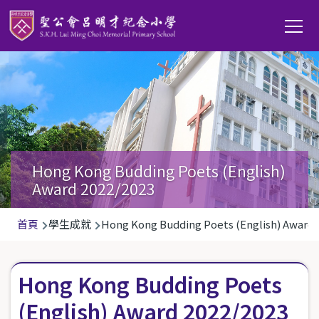
移至主內容
Main
T
navi
Hong Kong Budding Poets (English)
Award 2022/2023
導
首頁
學生成就
Hong Kong Budding Poets (English) Award 
航
連
Hong Kong Budding Poets
結
(English) Award 2022/2023