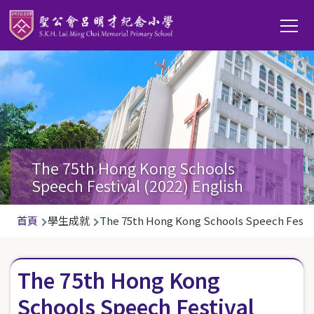
移至主內容
Main
T
navi
The 75th Hong Kong Schools
Speech Festival (2022) English
導
首頁
學生成就
The 75th Hong Kong Schools Speech Festiva
航
連
The 75th Hong Kong
結
Schools Speech Festival