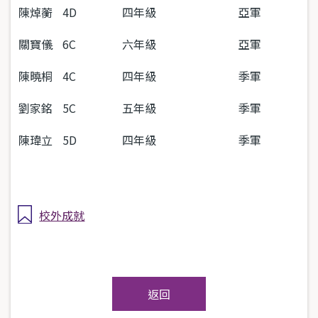
陳焯蘅
4D
四年級
亞軍
關寶儀
6C
六年級
亞軍
陳曉桐
4C
四年級
季軍
劉家銘
5C
五年級
季軍
陳瑋立
5D
四年級
季軍
校外成就
返回