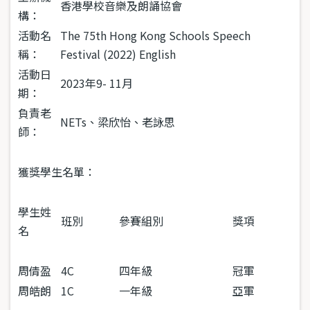
香港學校音樂及朗誦協會
構：
活動名
The 75th Hong Kong Schools Speech
稱：
Festival (2022) English
活動日
2023年9- 11月
期：
負責老
NETs、梁欣怡、老詠思
師：
獲獎學生名單：
學生姓
班別
參賽組別
獎項
名
周倩盈
4C
四年級
冠軍
周皓朗
1C
一年級
亞軍