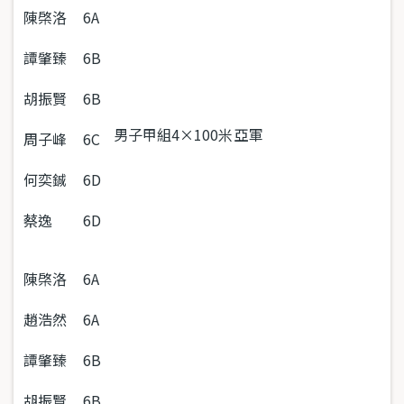
陳棨洛
6A
譚肇臻
6B
胡振賢
6B
男子甲組4×100米
亞軍
周子峰
6C
何奕鋮
6D
蔡逸
6D
陳棨洛
6A
趙浩然
6A
譚肇臻
6B
胡振賢
6B