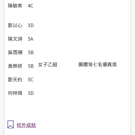
陳敏希
4C
劉以心
3D
陳文詩
5A
吳雨珊
5B
女子乙組
團體第七名優異獎
黃樂妍
5B
劉天約
5C
何梓琪
5D
校外成就