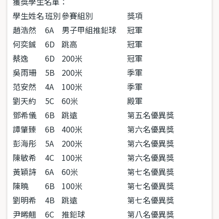
獲獎學生名單：
學生姓名
班別
參賽組別
獎項
趙浩然
6A
男子甲組推鉛球
冠軍
何奕鋮
6D
跳高
冠軍
蔡逸
6D
200米
冠軍
吳雨珊
5B
200米
季軍
范安然
4A
100米
季軍
劉天約
5C
60米
殿軍
鄧希儀
6B
跳遠
第五名優異獎
譚肇臻
6B
400米
第六名優異獎
彭海彤
5A
200米
第六名優異獎
陳敏希
4C
100米
第六名優異獎
黃穎詩
6A
60米
第七名優異獎
陳曉
6B
100米
第七名優異獎
劉明希
4B
跳遠
第七名優異獎
尹晞翹
6C
推鉛球
第八名優異獎