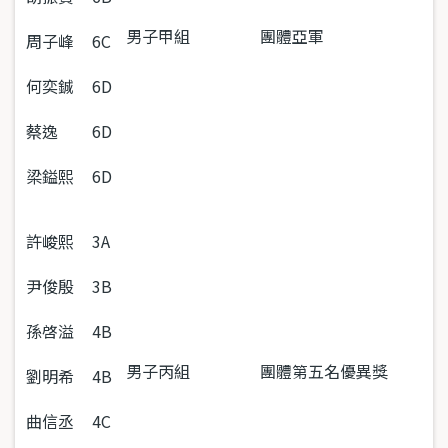
男子甲組
團體亞軍
周子峰
6C
何奕鋮
6D
蔡逸
6D
梁鎰熙
6D
許峻熙
3A
尹俊殷
3B
孫啓溢
4B
男子丙組
團體第五名優異獎
劉明希
4B
曲信丞
4C