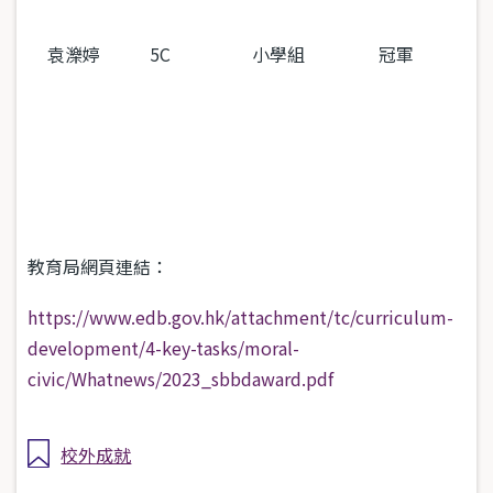
袁濼婷
5C
小學組
冠軍
教育局網頁連結：
https://www.edb.gov.hk/attachment/tc/curriculum-
development/4-key-tasks/moral-
civic/Whatnews/2023_sbbdaward.pdf
校外成就