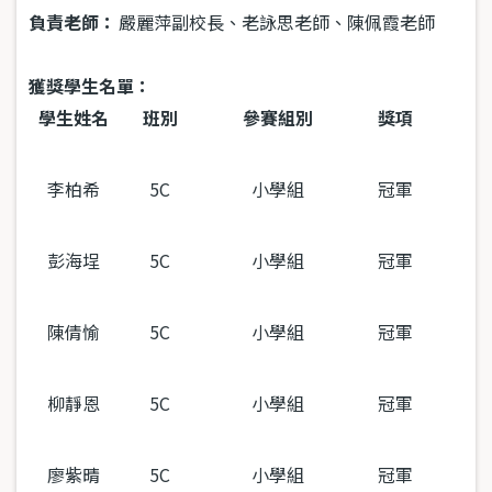
負責老師：
嚴麗萍副校長、老詠思老師、陳佩霞老師
獲獎學生名單：
學生姓名
班別
參賽組別
獎項
李柏希
5C
小學組
冠軍
彭海埕
5C
小學組
冠軍
陳倩愉
5C
小學組
冠軍
柳靜恩
5C
小學組
冠軍
廖紫晴
5C
小學組
冠軍