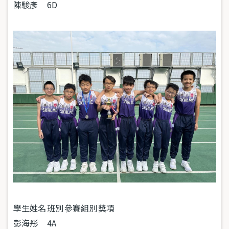
陳駿彥
6D
學生姓名
班別
參賽組別
獎項
彭海彤
4A