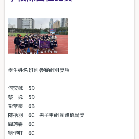
學生姓名
班別
參賽組別
獎項
何奕鋮
5D
蔡 逸
5D
彭葦豪
6B
陳括羽
6C
男子甲組
團體優異獎
關筠霖
6C
劉愷軒
6C