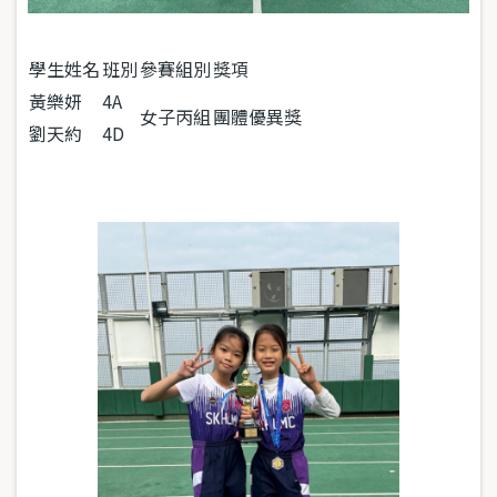
學生姓名
班別
參賽組別
獎項
黃樂妍
4A
女子丙組
團體優異獎
劉天約
4D