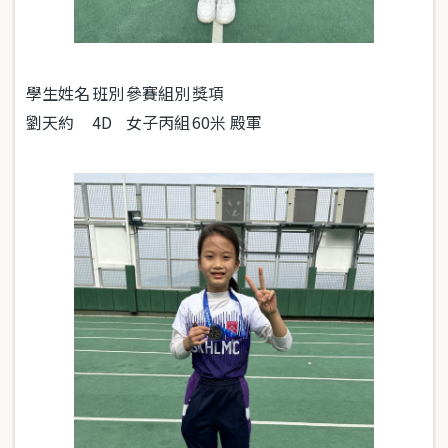
學生姓名
班別
參賽組別
獎項
劉天約
4D
女子丙組
60米 殿軍