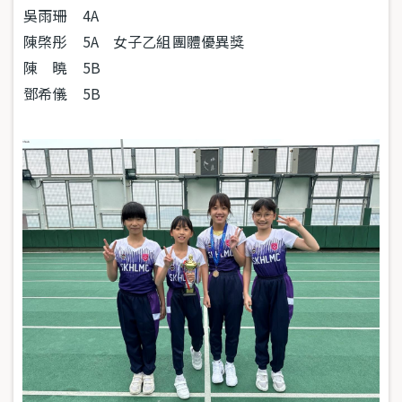
吳雨珊
4A
陳棨彤
5A
女子乙組
團體優異獎
陳 曉
5B
鄧希儀
5B