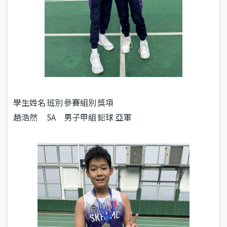
學生姓名
班別
參賽組別
獎項
趙浩然
5A
男子甲組
鉛球 亞軍