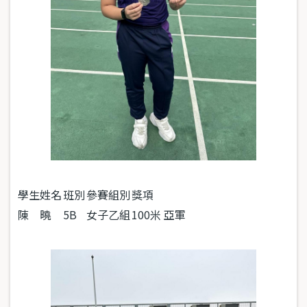
學生姓名
班別
參賽組別
獎項
陳 曉
5B
女子乙組
100米 亞軍