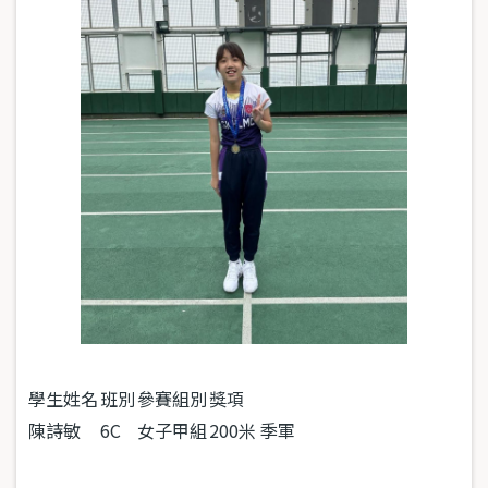
學生姓名
班別
參賽組別
獎項
陳詩敏
6C
女子甲組
200米 季軍