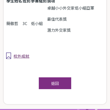
學生姓名
班別
參賽組別
獎項
卓越小小外交家低小組亞軍
最佳代表獎
簡傲哲
3C
低小組
潛力外交家獎
校外成就
返回