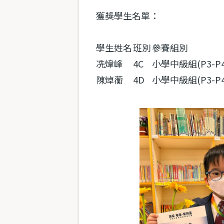
獲獎學生名單：
學生姓名
班別
參賽組別
冼煒峰
4C
小學中級組(P3-P4
陳焯蘅
4D
小學中級組(P3-P4