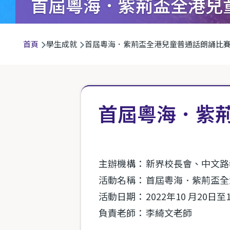
首屆粵海．紫荊盃全港兒
導
首頁
學生成就
首屆粵海．紫荊盃全港兒童普通話朗誦比
航
連
結
首屆粵海．紫
主辦機構：
新界校長會、中文路
活動名稱：
首屆粵海．紫荊盃全
活動日期：
2022年10 月20日至
負責老師：
李綺文老師