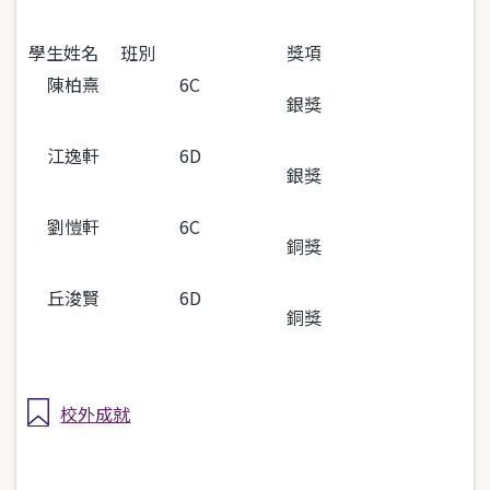
學生姓名
班別
獎項
陳柏熹
6C
銀獎
江逸軒
6D
銀獎
劉愷軒
6C
銅獎
丘浚賢
6D
銅獎
校外成就