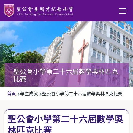
移至主內容
Main
T
navi
聖公會小學第二十六屆數學奧林匹克
比賽
導
首頁
學生成就
聖公會小學第二十六屆數學奧林匹克比賽
航
連
聖公會小學第二十六屆數學奧
結
林匹克比賽