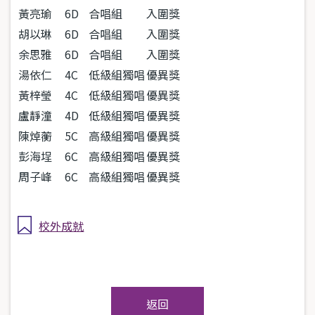
黃亮瑜
6D
合唱組
入圍獎
胡以琳
6D
合唱組
入圍獎
余思雅
6D
合唱組
入圍獎
湯依仁
4C
低級組獨唱
優異獎
黃梓瑩
4C
低級組獨唱
優異獎
盧靜潼
4D
低級組獨唱
優異獎
陳焯蘅
5C
高級組獨唱
優異獎
彭海埕
6C
高級組獨唱
優異獎
周子峰
6C
高級組獨唱
優異獎
校外成就
返回