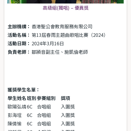
高級組(獨唱) – 優異獎
主辦機構：
香港聖公會教育服務有限公司
活動名稱：
第13屆春雨主題曲歌唱比賽（2024）
活動日期：
2024年3月16日
負責老師：
鄒頴音副主任、施凱倫老師
獲獎學生名單：
學生姓名
班別
參賽組別
獎項
歐陽弘靖
6C
合唱組
入圍獎
彭海埕
6C
合唱組
入圍獎
陳倩愉
6C
合唱組
入圍獎