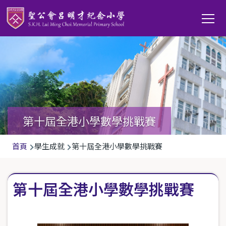
移至主內容
Main
T
navi
第十屆全港小學數學挑戰賽
導
首頁
學生成就
第十屆全港小學數學挑戰賽
航
連
第十屆全港小學數學挑戰賽
結