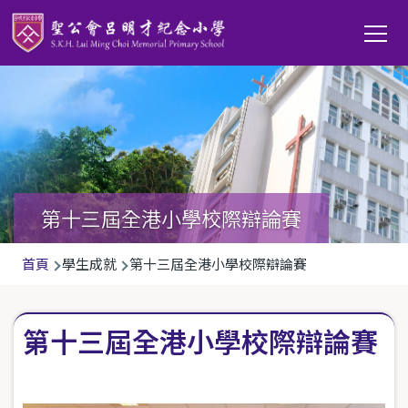
移至主內容
Main
T
navi
第十三屆全港小學校際辯論賽
導
首頁
學生成就
第十三屆全港小學校際辯論賽
航
連
第十三屆全港小學校際辯論賽
結